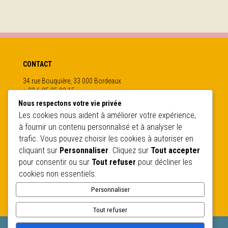
CONTACT
34 rue Bouquière, 33 000 Bordeaux
+ 33 6 95 25 02 15
contact@clic-architectes.fr
SUIVEZ-NOUS
CLIC ARCHITECTES
Nous respectons votre vie privée
Les cookies nous aident à améliorer votre expérience,
À propos
Instagram
à fournir un contenu personnalisé et à analyser le
Facebook
Missions
trafic. Vous pouvez choisir les cookies à autoriser en
Projets
cliquant sur
Personnaliser
. Cliquez sur
Tout accepter
Contact
pour consentir ou sur
Tout refuser
pour décliner les
LEGAL
cookies non essentiels.
Politique de confidentialité
Personnaliser
Mentions légales
Tout refuser